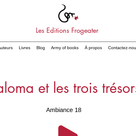
Les Editions Frogeater
uteurs
Livres
Blog
Army of books
À propos
Contactez-no
aloma et les trois trésor
Ambiance 18