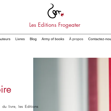
Les Editions Frogeater
uteurs
Livres
Blog
Army of books
À propos
Contactez-no
ire
u livre, les Editions