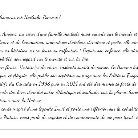
l'honneur est Nathalie Ponsart !
à Amiens, au cœur d’une famille modeste mais ouverte sur le monde et 
nce et de l’animation, animatrice d’ateliers d’écriture et poète, elle ai
u en histoires, en couleurs ou calfeutrés ! Depuis son enfance, elle aime 
ibilité, son regard sur le monde et sur la Vie.
 en fleurs, Histoire(s) de vivre, Instants sucrés de poésie, En Somme les 
e, et Alegria, elle publie son septième ouvrage avec les Editions Froge
natifs du Canada en 1998 puis en 2014 ont été des moments forts de s
arde des liens d’amitié outre Atlantique et souhaite, par la plume, hon
estraux avec la Nature.
onte inspiré d’une légende Inuit et porte une réflexion sur la cohabita
 Nature, nous parle de sagesse et de communauté de vie pour (peut-êtr