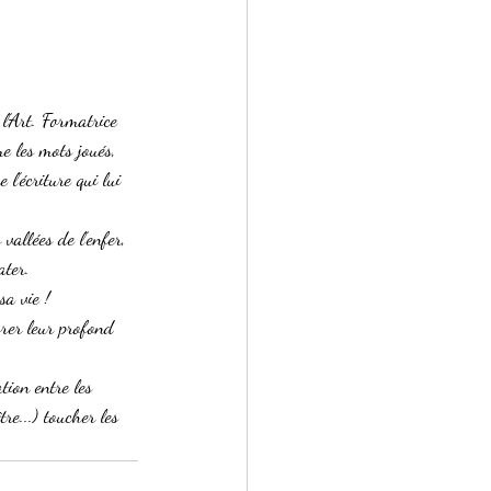
l’Art. Formatrice 
me les mots joués, 
l’écriture qui lui 
vallées de l’enfer, 
ater.
a vie ! 
orer leur profond 
tion entre les 
e...) toucher les 