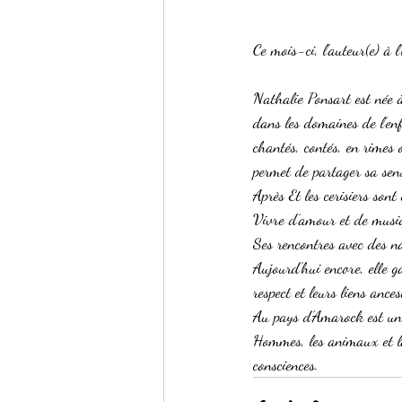
Ce mois-ci, l'auteur(e) à 
Nathalie Ponsart est née 
dans les domaines de l’enfa
chantés, contés, en rimes o
permet de partager sa sens
Après Et les cerisiers sont
Vivre d’amour et de musiqu
Ses rencontres avec des 
Aujourd’hui encore, elle g
respect et leurs liens anc
Au pays d’Amarock est un c
Hommes, les animaux et la
consciences.